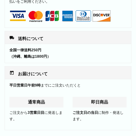
払いをご利用ください。
local_shipping
送料について
全国一律送料250円
（沖縄、離島は1800円）
today
お届けについて
平日営業日午前9時
までにご注文いただくと
通常商品
即日商品
ご注文から
3営業日目
に発送しま
ご注文日の当日
に制作・発送し
す。
ます。